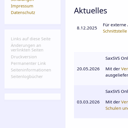
Impressum
Aktuelles
Datenschutz
Für externe
8.12.2025
Schnittstelle
Links auf diese Seite
Änderungen an
verlinkten Seiten
Druckversion
SaxSVS Onl
Permanenter Link
20.05.2026
Mit der
Ver
Seiten­­informationen
ausgeliefert
Seitenlogbücher
SaxSVS Onl
03.03.2026
Mit der
Ver
Schulen u