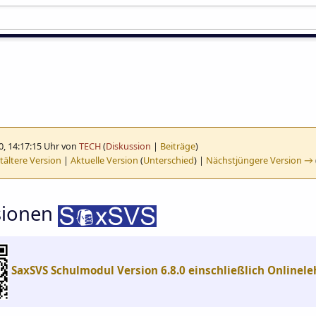
0, 14:17:15 Uhr von
TECH
(
Diskussion
|
Beiträge
)
ältere Version
|
Aktuelle Version
(
Unterschied
) |
Nächstjüngere Version →
sionen
SaxSVS Schulmodul Version 6.8.0 einschließlich Onlinel